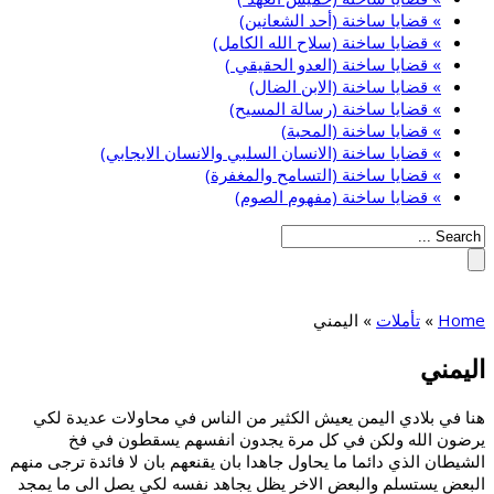
» قضايا ساخنة (أحد الشعانين)
» قضايا ساخنة (سلاح الله الكامل)
» قضايا ساخنة (العدو الحقيقي )
» قضايا ساخنة (الابن الضال)
» قضايا ساخنة (رسالة المسيح)
» قضايا ساخنة (المحبة)
» قضايا ساخنة (الانسان السلبي والانسان الايجابي)
» قضايا ساخنة (التسامح والمغفرة)
» قضايا ساخنة (مفهوم الصوم)
Home
»
تأملات
»
اليمني
اليمني
هنا في بلادي اليمن يعيش الكثير من الناس في محاولات عديدة لكي
يرضون الله ولكن في كل مرة يجدون انفسهم يسقطون في فخ
الشيطان الذي دائما ما يحاول جاهدا بان يقنعهم بان لا فائدة ترجى منهم
البعض يستسلم والبعض الاخر يظل يجاهد نفسه لكي يصل الى ما يمجد