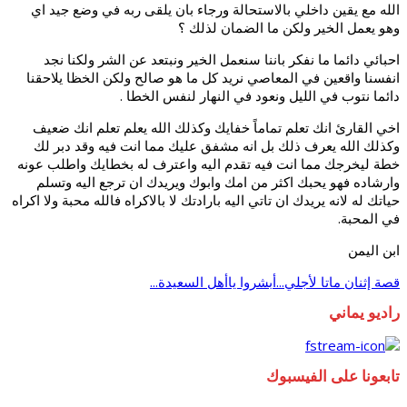
الله مع يقين داخلي بالاستحالة ورجاء بان يلقى ربه في وضع جيد اي
وهو يعمل الخير ولكن ما الضمان لذلك ؟
احبائي دائما ما نفكر باننا سنعمل الخير ونبتعد عن الشر ولكنا نجد
انفسنا واقعين في المعاصي نريد كل ما هو صالح ولكن الخظا يلاحقنا
.
دائما نتوب في الليل ونعود في النهار لنفس الخطا
اخي القارئ انك تعلم تماماً خفايك وكذلك الله يعلم تعلم انك ضعيف
وكذلك الله يعرف ذلك بل انه مشفق عليك مما انت فيه وقد دبر لك
خطة ليخرجك مما انت فيه تقدم اليه واعترف له بخطايك واطلب عونه
وارشاده فهو يحبك اكثر من امك وابوك ويريدك ان ترجع اليه وتسلم
حياتك له لانه يريدك ان تاتي اليه بارادتك لا بالاكراه فالله محبة ولا اكراه
.
في المحبة
ابن اليمن
قصة إثنان ماتا لأجلي...
أبشروا ياأهل السعيدة...
راديو يماني
تابعونا على الفيسبوك